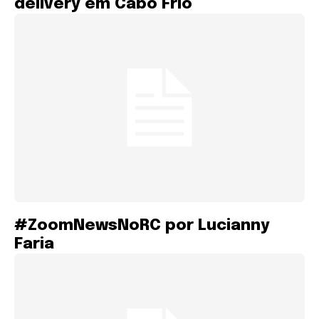
delivery em Cabo Frio
#ZoomNewsNoRC por Lucianny
Faria