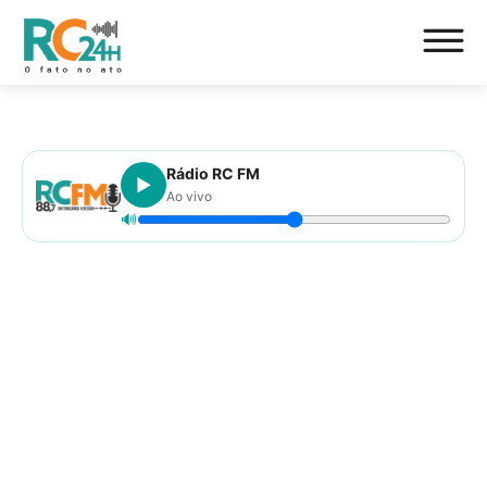
Rádio RC FM
▶
Ao vivo
🔊