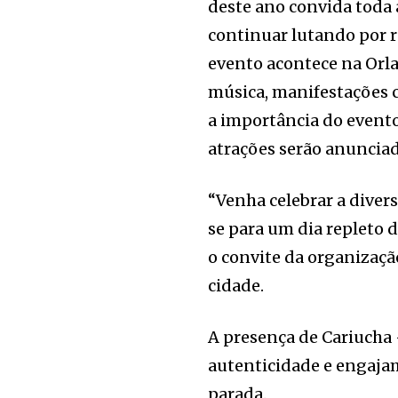
deste ano convida toda 
continuar lutando por re
evento acontece na Orla
música, manifestações c
a importância do evento
atrações serão anunciad
“Venha celebrar a diver
se para um dia repleto 
o convite da organizaç
cidade.
A presença de Cariucha
autenticidade e engajam
parada.