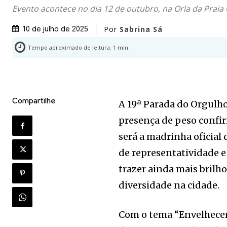
Evento acontece no dia 12 de outubro, na Orla da Praia
Por
Sabrina Sá
10 de julho de 2025
Tempo aproximado de leitura:
1
min.
Compartilhe
A 19ª Parada do Orgulh
presença de peso confir
será a madrinha oficial 
de representatividade 
trazer ainda mais brilho,
diversidade na cidade.
Com o tema “Envelhecer 