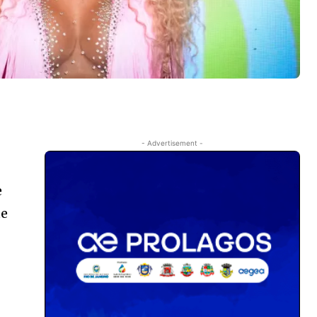
- Advertisement -
e
te