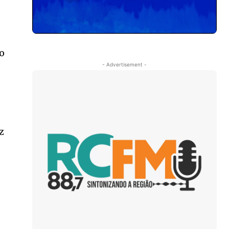
do
- Advertisement -
z