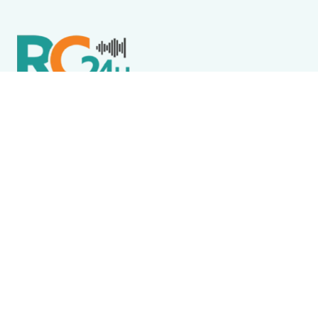
Política de Privacidade
Termos de Uso e Serviços
Política de Direitos Autorais
DESTAQUES
Arraial do Cabo
Compradores cobram definição sobre obra de
condomínio em Arraial do Cabo