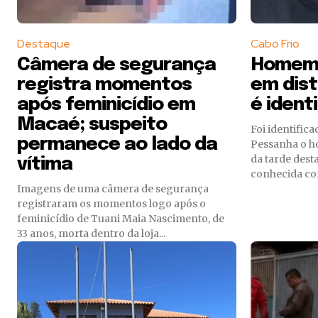
Destaque
Cabo Frio
Câmera de segurança
Homem 
registra momentos
em dist
após feminicídio em
é ident
Macaé; suspeito
Foi identific
permanece ao lado da
Pessanha o h
da tarde desta
vítima
conhecida co
Imagens de uma câmera de segurança
registraram os momentos logo após o
feminicídio de Tuani Maia Nascimento, de
33 anos, morta dentro da loja...