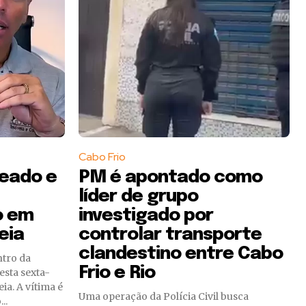
Cabo Frio
leado e
PM é apontado como
líder de grupo
o em
investigado por
eia
controlar transporte
clandestino entre Cabo
ntro da
Frio e Rio
esta sexta-
ia. A vítima é
Uma operação da Polícia Civil busca
..