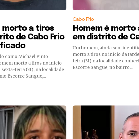
Cabo Frio
morto a tiros
Homem é morto a
rito de Cabo Frio
em distrito de Ca
ificado
Um homem, ainda sem identific
morto a tiros no início da tard
ado como Michael Pinto
feira (31) na localidade conhe
omem morto a tiros no início
Escorre Sangue, no bairro...
 sexta-feira (31), na localidade
mo Escorre Sangue,...