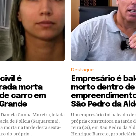
Destaque
civil é
Empresário é ba
rada morta
morto dentro de
 de carro em
empreendiment
 Grande
São Pedro da Ald
il Daniela Cunha Moreira, lotada
Um empresário foi baleado de
acia de Polícia (Saquarema),
própria construtora na tarde d
a morta na tarde desta sexta-
feira (24), em São Pedro da Alde
tro do próprio...
Henrique Barreto, proprietário.