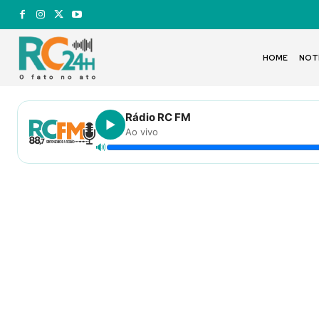
HOME
NOT
Rádio RC FM
▶
Ao vivo
🔊