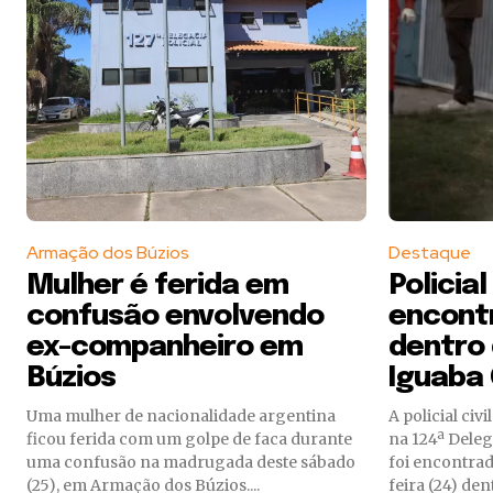
Armação dos Búzios
Destaque
Mulher é ferida em
Policial 
confusão envolvendo
encont
ex-companheiro em
dentro
Búzios
Iguaba
Uma mulher de nacionalidade argentina
A policial civ
ficou ferida com um golpe de faca durante
na 124ª Deleg
uma confusão na madrugada deste sábado
foi encontrad
(25), em Armação dos Búzios....
feira (24) den