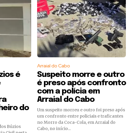
Arraial do Cabo
ios é
Suspeito morre e outro
e
é preso após confronto
com a polícia em
ra
Arraial do Cabo
heiro do
Um suspeito morreu e outro foi preso após
um confronto entre policiais e traficantes
no Morro da Coca-Cola, em Arraial do
os Búzios
Cabo, no início...
a Civil nesta