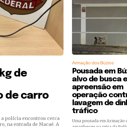
Armação dos Búzios
Pousada em Búz
kg de
alvo de busca 
apreensão em
 de carro
operação cont
lavagem de din
tráfico
 a polícia encontrou cerca
Uma pousada em Armação d
ro, na entrada de Macaé. A
amanheceu na mira da Políci