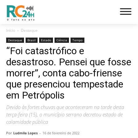
Início
Destaque
Destaque
Brasil
Estado
Ciência
Tempo
“Foi catastrófico e
desastroso. Pensei que fosse
morrer”, conta cabo-friense
que presenciou tempestade
em Petrópolis
Devido às fortes chuvas que aconteceram na tarde desta
terça-feira (15), o município serrano decretou estado de
calamidade pública
Por
Ludmila Lopes
-
16 de fevereiro de 2022