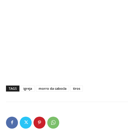
TAGS
igreja
morro da cabocla
tiros