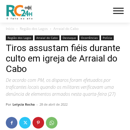
Início
Região dos Lagos
Arraial do Cabo
Região dos Lagos
Arraial do Cabo
Destaque
Ocorrências
Polícia
Tiros assustam fiéis durante
culto em igreja de Arraial do
Cabo
De acordo com PM, os disparos foram efetuados por
traficantes locais quando os militares verificavam uma
denúncia de elementos armados nesta quarta-feira (27)
Por
Letycia Rocha
-
28 de abril de 2022