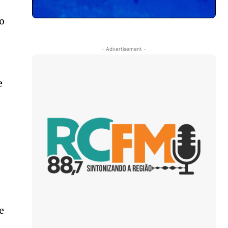
to
- Advertisement -
e
e