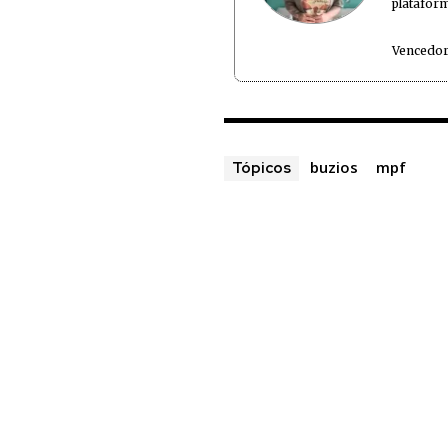
plataform
Vencedor
buzios
mpf
Tópicos