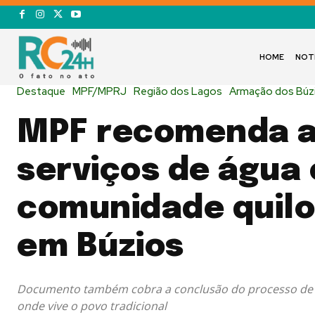
HOME
NOT
Destaque
MPF/MPRJ
Região dos Lagos
Armação dos Búz
MPF recomenda a
serviços de água 
comunidade quil
em Búzios
Documento também cobra a conclusão do processo de r
onde vive o povo tradicional