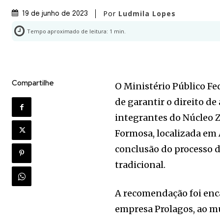
Por
Ludmila Lopes
19 de junho de 2023
Tempo aproximado de leitura:
1
min.
Compartilhe
O Ministério Público F
de garantir o direito de
integrantes do Núcleo 
Formosa, localizada em 
conclusão do processo d
tradicional.
A recomendação foi enca
empresa Prolagos, ao mu