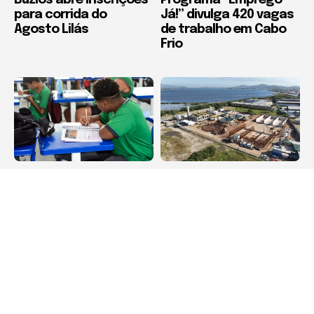
Búzios abre inscrições
Programa “Emprego
para corrida do
Já!” divulga 420 vagas
Agosto Lilás
de trabalho em Cabo
Frio
Educação
Cabo Frio
Iguaba Grande
Obra de modernização
conquista o 1º lugar no
da ETE Praia do Siqueira
Índice de
recebe concretagem
Desenvolvimento da
de nova estrutura em
Educação Básica 2025
Cabo Frio