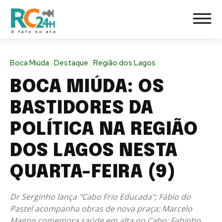
Boca Miúda
Destaque
Região dos Lagos
BOCA MIÚDA: OS
BASTIDORES DA
POLÍTICA NA REGIÃO
DOS LAGOS NESTA
QUARTA-FEIRA (9)
Dr Serginho lança "Cabo Frio Educada"; Fábio do
Pastel acompanha obras de nova praça; Marcelo
Magno comemora saúde em alta no Cabo; Fabinho