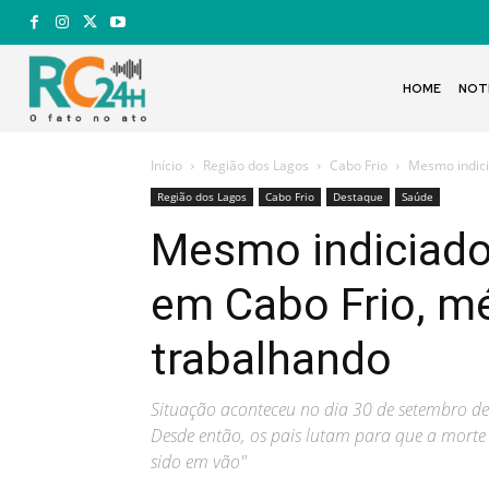
HOME
NOT
Início
Região dos Lagos
Cabo Frio
Mesmo indici
Região dos Lagos
Cabo Frio
Destaque
Saúde
Mesmo indiciado
em Cabo Frio, m
trabalhando
Situação aconteceu no dia 30 de setembro de
Desde então, os pais lutam para que a morte
sido em vão"