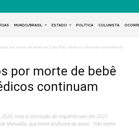
ÍCIAS
MUNDO/BRASIL
ESTADO
POLÍTICA
COLUNISTA
OCORR
ados por morte de bebê em Cabo Frio, médicos continuam trabalhando
s por morte de bebê
édicos continuam
 2020, mas a conclusão do inquérito veio em 2021.
 de Manuella, que tinha síndrome de down, "não tenha