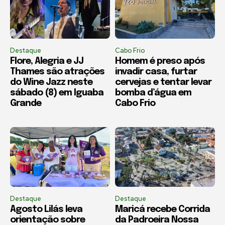
Destaque
Cabo Frio
Flore, Alegria e JJ
Homem é preso após
Thames são atrações
invadir casa, furtar
do Wine Jazz neste
cervejas e tentar levar
sábado (8) em Iguaba
bomba d’água em
Grande
Cabo Frio
Destaque
Destaque
Agosto Lilás leva
Maricá recebe Corrida
orientação sobre
da Padroeira Nossa