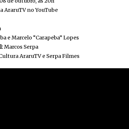
 08 de outubro, às 20h
da AraruTV no YouTube
a
ba e Marcelo “Carapeba” Lopes
l:
Marcos Serpa
Cultura AraruTV e Serpa Filmes