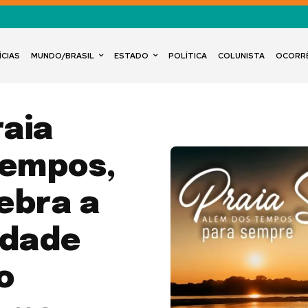
ÍCIAS
MUNDO/BRASIL
ESTADO
POLÍTICA
COLUNISTA
OCORR
aia
Tempos,
ebra a
idade
o