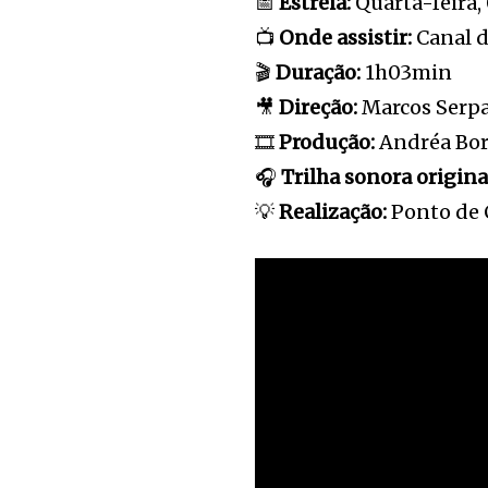
📅
Estreia:
Quarta-feira,
📺
Onde assistir:
Canal 
🎬
Duração:
1h03min
🎥
Direção:
Marcos Serp
🎞️
Produção:
Andréa Bor
🎧
Trilha sonora origina
💡
Realização:
Ponto de 