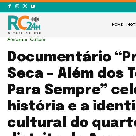
HOME
NOT
Araruama
Cultura
Documentário “Pr
Seca – Além dos 
Para Sempre” cel
história e a ident
cultural do quart