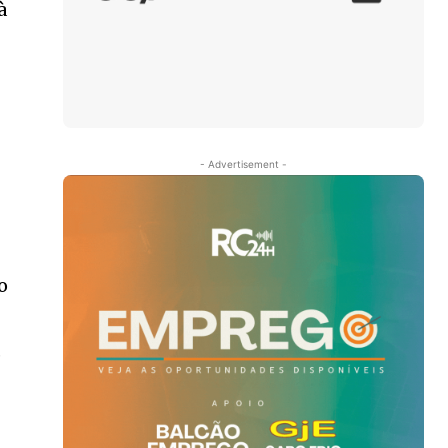
à
- Advertisement -
o
,