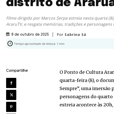
distrito de Arar
Filme dirigido por Marcos Serpa estreia nesta quarta (8
AraruTV, e resgata memórias, tradições e personagens 
Por
Sabrina Sá
8 de outubro de 2025
Tempo aproximado de leitura:
1
min.
Compartilhe
O Ponto de Cultura Arar
quarta-feira (8), o doc
Sempre”, uma imersão poé
personagens do quarto d
estreia acontece às 20h