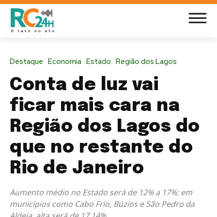
Destaque
Economia
Estado
Região dos Lagos
Conta de luz vai
ficar mais cara na
Região dos Lagos do
que no restante do
Rio de Janeiro
Aumento médio no Estado será de 12% a 17%; em
municípios como Cabo Frio, Búzios e São Pedro da
Aldeia, alta será de 17,14%