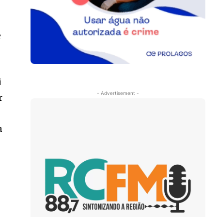
e
i
- Advertisement -
r
a