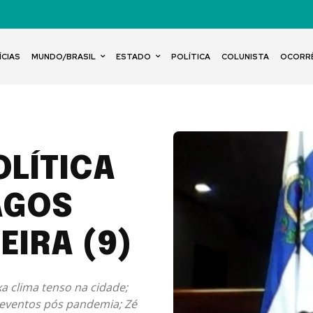
ÍCIAS
MUNDO/BRASIL
ESTADO
POLÍTICA
COLUNISTA
OCORR
OLÍTICA
AGOS
EIRA (9)
xa clima tenso na cidade;
 eventos pós pandemia; Zé