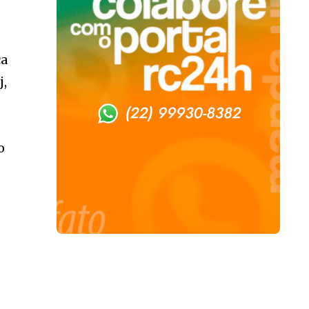
ca
j,
o