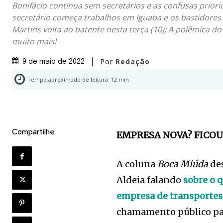
Bonifácio continua sem secretários e as confusas priori
secretário começa trabalhos em Iguaba e os bastidores 
Martins volta ao batente nesta terça (10); A polêmica do
muito mais!
Por
Redação
9 de maio de 2022
Tempo aproximado de leitura:
12
min.
Compartilhe
EMPRESA NOVA? FICO
A coluna
Boca Miúda
des
Aldeia falando
sobre o 
empresa de transportes
chamamento público para