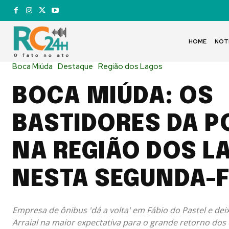
HOME
NOT
Boca Miúda
Destaque
Região dos Lagos
BOCA MIÚDA: OS
BASTIDORES DA P
NA REGIÃO DOS L
NESTA SEGUNDA-F
Empresa de ônibus 'dá a volta' em Fábio do Pastel e dei
Arraial na maior expectativa para o grande retorno dos