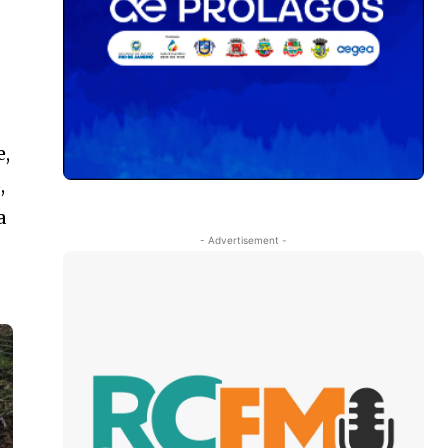
e,
,
a
- Advertisement -
o