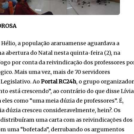
OROSA
o Hélio, a população araruamense aguardava a
a abertura do Natal nesta quinta-feira (2), na
fogo por conta da reivindicação dos professores po
ógico. Mais uma vez, mais de 70 servidores
Legislativo. Ao
Portal RC24h
, o grupo organizado
o está crescendo”, ao contrário do que disse Lívia
 a eles como “uma meia dúzia de professores”. É,
eia dúzia cresceu consideravelmente, hein?. Os
istribuíram uma carta com as reivindicações dos
com uma “bofetada”, derrubando os argumentos