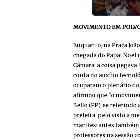
MOVIMENTO EM POLV
Enquanto, na Praça Joã
chegada do Papai Noel n
Câmara, a coisa pegava 
conta do auxílio tecnol
ocuparam o plenário do 
afirmou que “o moviment
Bello (PP), se referindo
prefeita, pelo visto a m
manifestantes também d
professores na sessão 