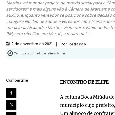
Martins vai mandar projeto de moeda social para a Câm
servidores" e mais alguns vão à Câmara de Araruama co
auxílio, enquanto vereador se posiciona sobre decisão da
inaugura Núcleo de Saúde e vereador cabo-friense apre
medicinal; Alexandre Martins visita obra; Fábio do Pas
PM; sem réveillon em Macaé; e muito mais...
Por
Redação
2 de dezembro de 2021
Tempo aproximado de leitura:
9
min.
Compartilhe
ENCONTRO DE ELITE
A coluna Boca Miúda des
município cujo prefeito
Um almoço de confrater