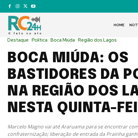
HOME
NOT
Destaque
Política
Boca Miúda
Região dos Lagos
BOCA MIÚDA: OS
BASTIDORES DA P
NA REGIÃO DOS L
NESTA QUINTA-FEI
Marcelo Magno vai até Araruama para se encontrar com
confraternização; liberação de entrada da Prainha ganh