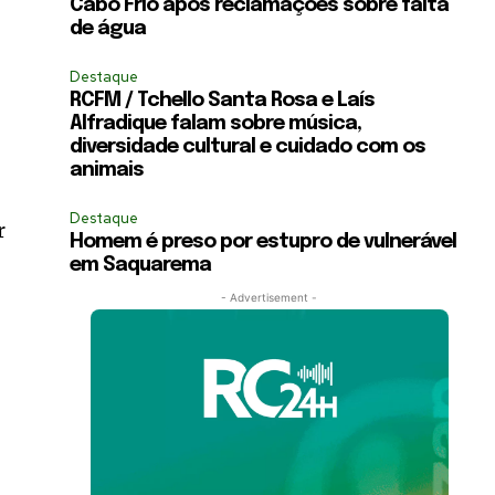
Cabo Frio após reclamações sobre falta
de água
Destaque
RCFM / Tchello Santa Rosa e Laís
Alfradique falam sobre música,
diversidade cultural e cuidado com os
animais
Destaque
r
Homem é preso por estupro de vulnerável
em Saquarema
r
- Advertisement -