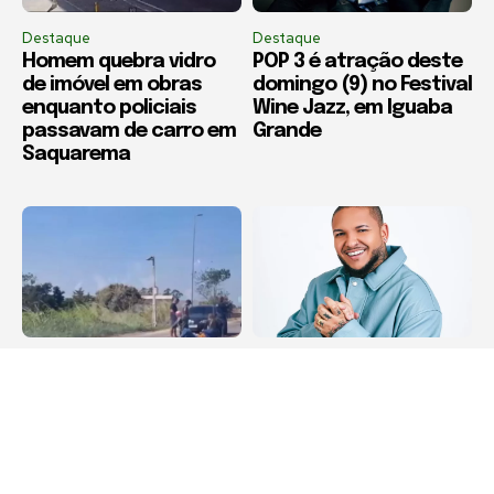
Destaque
Destaque
Homem quebra vidro
POP 3 é atração deste
de imóvel em obras
domingo (9) no Festival
enquanto policiais
Wine Jazz, em Iguaba
passavam de carro em
Grande
Saquarema
Acidente
Destaque
Colisão entre moto e
Festa da Padroeira de
carro é registrada na
Maricá terá shows de
Estrada Araruama x Rio
Suel e União de Maricá
Bonito
no próximo domingo
(16)