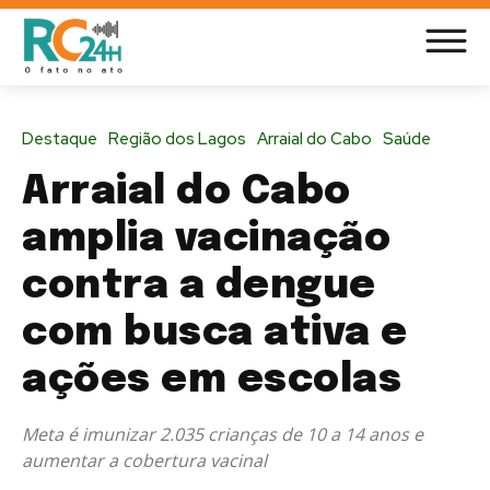
Destaque
Região dos Lagos
Arraial do Cabo
Saúde
Arraial do Cabo
amplia vacinação
contra a dengue
com busca ativa e
ações em escolas
Meta é imunizar 2.035 crianças de 10 a 14 anos e
aumentar a cobertura vacinal