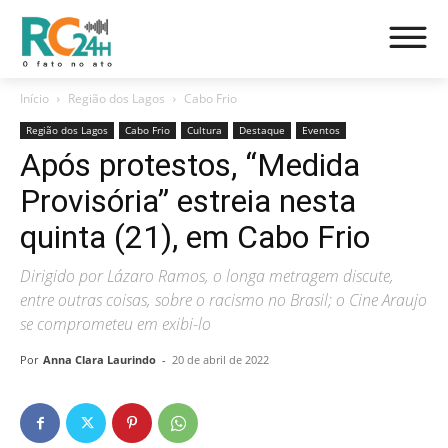
Início
Região dos Lagos
Cabo Frio
Região dos Lagos
Cabo Frio
Cultura
Destaque
Eventos
Após protestos, “Medida
Provisória” estreia nesta
quinta (21), em Cabo Frio
Dirigido por Lázaro Ramos, o longa metragem discute,
entre outras coisas, sobre o racismo no Brasil; o Cine Araujo
se comprometeu em exibi-lo
Por
Anna Clara Laurindo
-
20 de abril de 2022