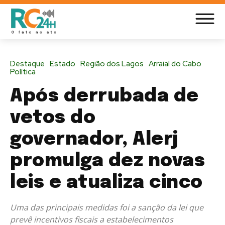
Destaque
Estado
Região dos Lagos
Arraial do Cabo
Política
Após derrubada de
vetos do
governador, Alerj
promulga dez novas
leis e atualiza cinco
Uma das principais medidas foi a sanção da lei que
prevê incentivos fiscais a estabelecimentos