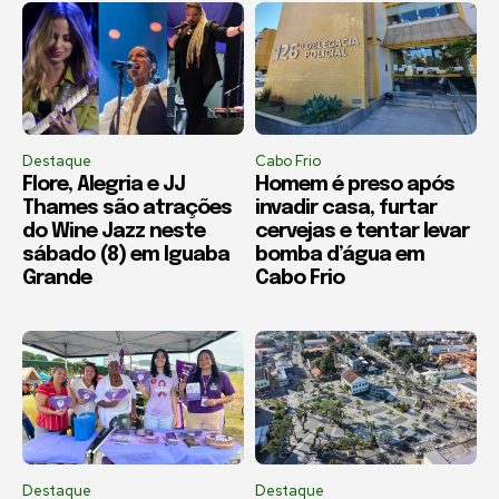
Destaque
Cabo Frio
Flore, Alegria e JJ
Homem é preso após
Thames são atrações
invadir casa, furtar
do Wine Jazz neste
cervejas e tentar levar
sábado (8) em Iguaba
bomba d’água em
Grande
Cabo Frio
Destaque
Destaque