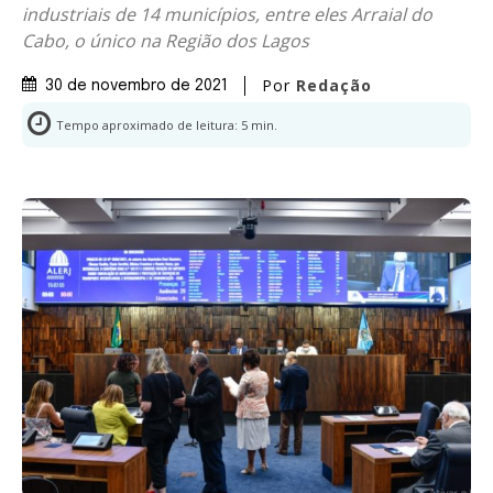
industriais de 14 municípios, entre eles Arraial do
Cabo, o único na Região dos Lagos
Por
Redação
30 de novembro de 2021
Tempo aproximado de leitura:
5
min.