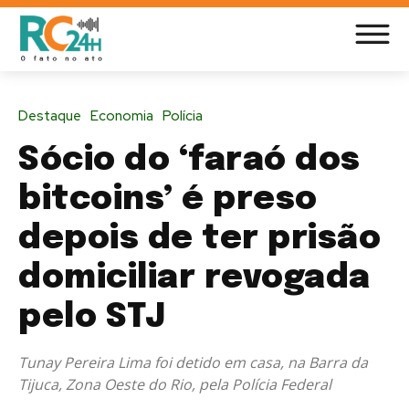
Destaque
Economia
Polícia
Sócio do ‘faraó dos
bitcoins’ é preso
depois de ter prisão
domiciliar revogada
pelo STJ
Tunay Pereira Lima foi detido em casa, na Barra da
Tijuca, Zona Oeste do Rio, pela Polícia Federal