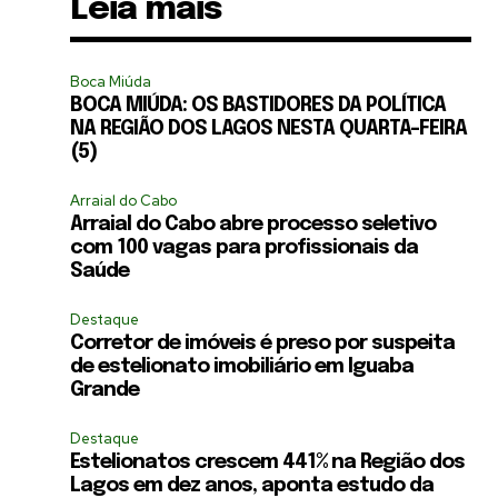
Leia mais
Boca Miúda
BOCA MIÚDA: OS BASTIDORES DA POLÍTICA
NA REGIÃO DOS LAGOS NESTA QUARTA-FEIRA
(5)
Arraial do Cabo
Arraial do Cabo abre processo seletivo
com 100 vagas para profissionais da
Saúde
Destaque
Corretor de imóveis é preso por suspeita
de estelionato imobiliário em Iguaba
Grande
Destaque
Estelionatos crescem 441% na Região dos
Lagos em dez anos, aponta estudo da