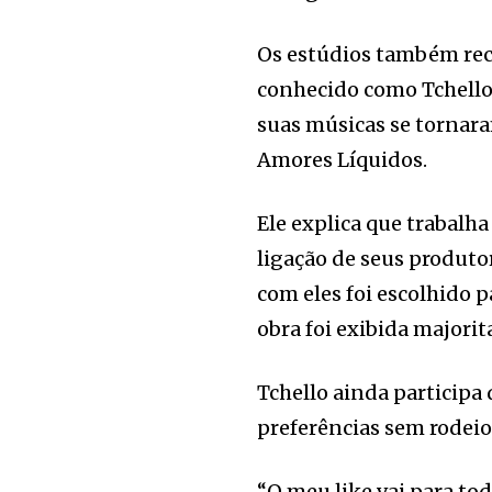
Os estúdios também rec
conhecido como Tchello.
suas músicas se tornara
Amores Líquidos.
Ele explica que trabal
ligação de seus produto
com eles foi escolhido p
obra foi exibida majorit
Tchello ainda participa
preferências sem rodeio
“O meu like vai para tod