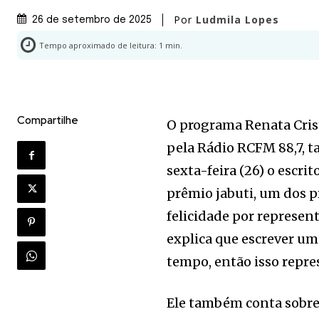
Por
Ludmila Lopes
26 de setembro de 2025
Tempo aproximado de leitura:
1
min.
Compartilhe
O programa Renata Crist
pela Rádio RCFM 88,7, 
sexta-feira (26) o escrit
prêmio jabuti, um dos pr
felicidade por represen
explica que escrever um
tempo, então isso repre
Ele também conta sobre 