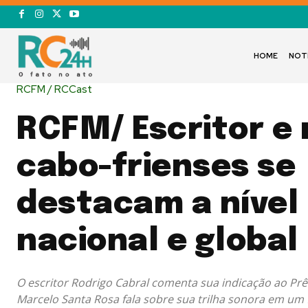
HOME
NOT
RCFM / RCCast
RCFM/ Escritor e
cabo-frienses se
destacam a nível
nacional e global
O escritor Rodrigo Cabral comenta sua indicação ao Prê
Marcelo Santa Rosa fala sobre sua trilha sonora em um fi