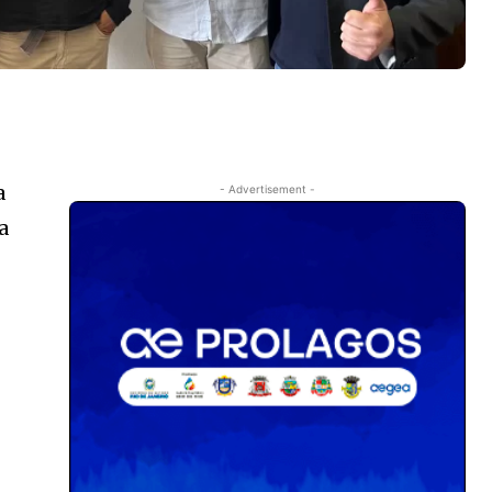
a
- Advertisement -
a