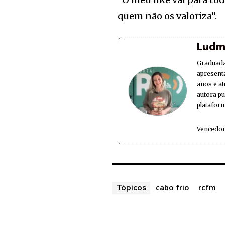
quem não os valoriza”.
Ludm
Graduada
apresent
anos e at
autora p
plataform
Vencedor
cabo frio
rcfm
Tópicos