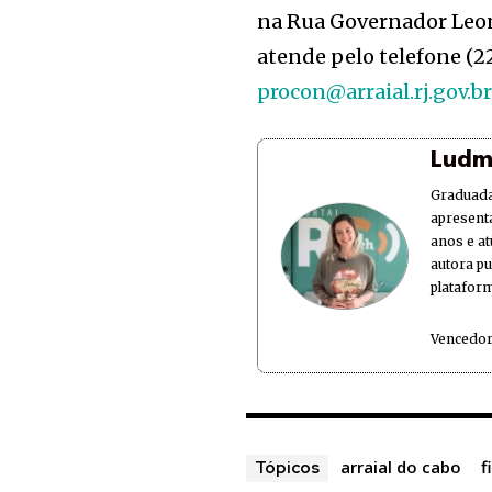
na Rua Governador Leone
atende pelo telefone (22
procon@arraial.rj.gov.br
Ludm
Graduada
apresent
anos e at
autora p
plataform
Vencedor
arraial do cabo
f
Tópicos