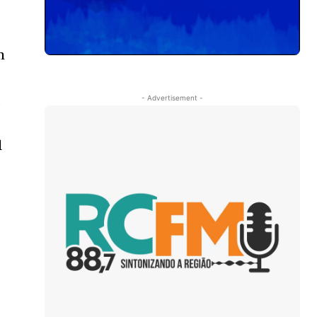
m
,
- Advertisement -
l