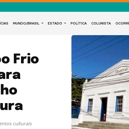
ÍCIAS
MUNDO/BRASIL
ESTADO
POLÍTICA
COLUNISTA
OCORR
o Frio
ara
lho
tura
entos culturais