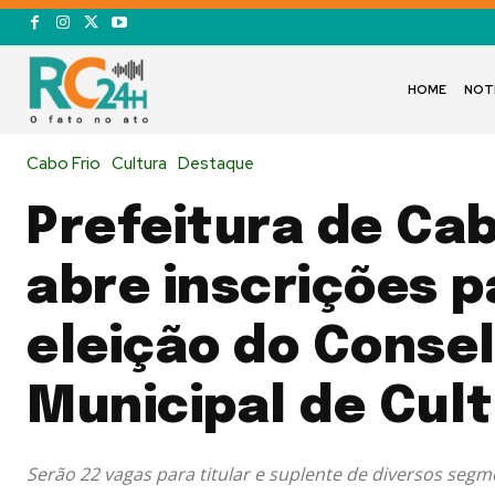
HOME
NOT
Cabo Frio
Cultura
Destaque
Prefeitura de Cab
abre inscrições p
eleição do Conse
Municipal de Cul
Serão 22 vagas para titular e suplente de diversos segm