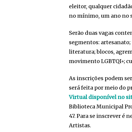
eleitor, qualquer cidadã
no mínimo, um ano no s
Serão duas vagas contem
segmentos: artesanato; m
literatura; blocos, agre
movimento LGBTQI+; cult
As inscrições podem ser
será feita por meio do
Virtual disponível no si
Biblioteca Municipal Pr
47. Para se inscrever é 
Artistas.