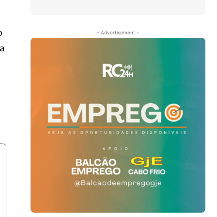
o
- Advertisement -
 a