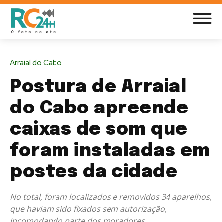
Arraial do Cabo
Postura de Arraial
do Cabo apreende
caixas de som que
foram instaladas em
postes da cidade
No total, foram localizados e removidos 34 aparelhos,
que haviam sido fixados sem autorização,
incomodando parte dos moradores