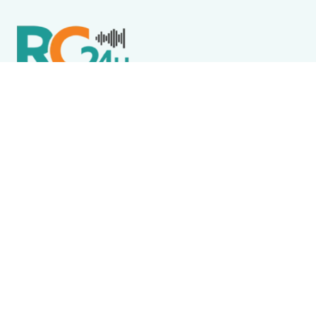
Política de Privacidade
Termos de Uso e Serviços
Política de Direitos Autorais
DESTAQUES
Boca Miúda
BOCA MIÚDA: OS BASTIDORES DA POLÍTICA NA REGIÃO
DOS LAGOS NESTA SEXTA-FEIRA (7)
Destaque