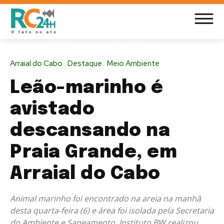
Arraial do Cabo
Destaque
Meio Ambiente
Leão-marinho é
avistado
descansando na
Praia Grande, em
Arraial do Cabo
Animal marinho foi encontrado na areia na manhã
desta quarta-feira (6) e área foi isolada pela Secretaria
do Ambiente e Saneamento. Instituto BW realizou