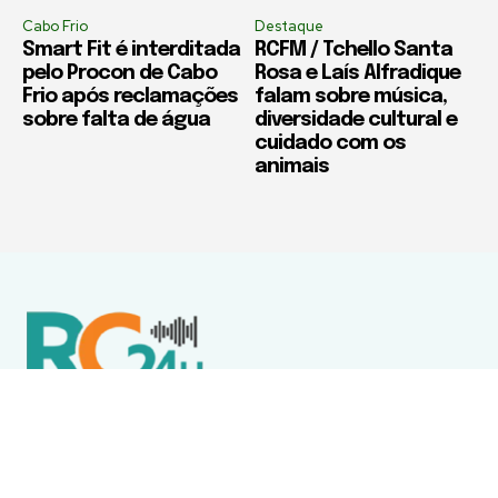
Cabo Frio
Destaque
Smart Fit é interditada
RCFM / Tchello Santa
pelo Procon de Cabo
Rosa e Laís Alfradique
Frio após reclamações
falam sobre música,
sobre falta de água
diversidade cultural e
cuidado com os
animais
Política de Privacidade
Termos de Uso e Serviços