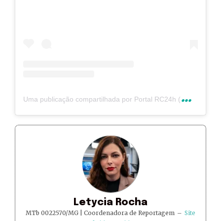
U
ma publicação compartilhada por Portal RC24h (@rc24hnoticias)
Letycia Rocha
MTb 0022570/MG | Coordenadora de Reportagem
–
Site