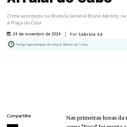
Crime aconteceu na Rodovia General Bruno Martins, na 
à Praça do Cova
Por
Sabrina Sá
24 de novembro de 2024
Tempo aproximado de leitura:
Menos de 1
min.
Compartilhe
Nas primeiras horas d
como “Foca” foi morto a