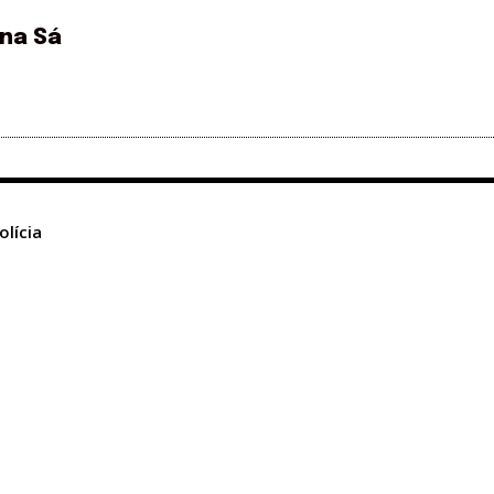
ina Sá
olícia