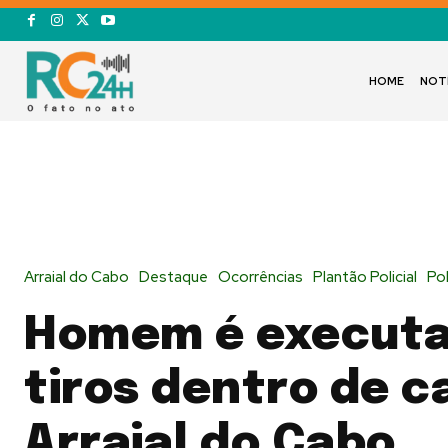
HOME
NOT
Arraial do Cabo
Destaque
Ocorrências
Plantão Policial
Pol
Homem é executa
tiros dentro de c
Arraial do Cabo