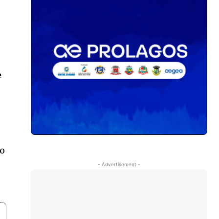
m
e
so
- Advertisement -