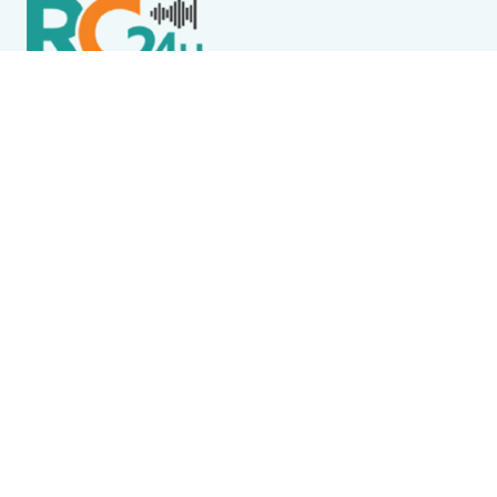
Política de Privacidade
Termos de Uso e Serviços
Política de Direitos Autorais
DESTAQUES
Boca Miúda
BOCA MIÚDA: OS BASTIDORES DA POLÍTICA NA REGIÃO
DOS LAGOS NESTA QUINTA-FEIRA (6)
Acidente
Menina morre após acidente envolvendo ônibus
escolar em Saquarema