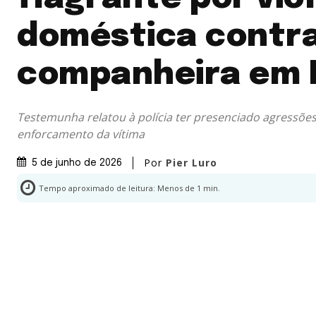
doméstica contra
companheira em 
Testemunha relatou à polícia ter presenciado agressões
enforcamento da vítima
Por
Pier Luro
5 de junho de 2026
Tempo aproximado de leitura:
Menos de 1
min.