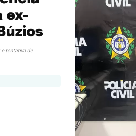
 ex-
Búzios
 e tentativa de