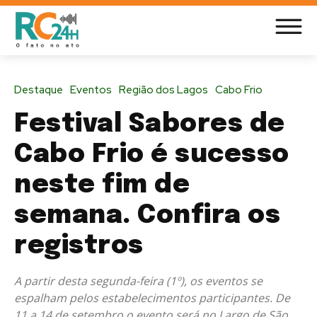
Destaque
Eventos
Região dos Lagos
Cabo Frio
Festival Sabores de
Cabo Frio é sucesso
neste fim de
semana. Confira os
registros
A partir desta segunda-feira (1º), os eventos se
espalham pelos estabelecimentos participantes. De
11 a 14 de setembro o evento será no Largo de São