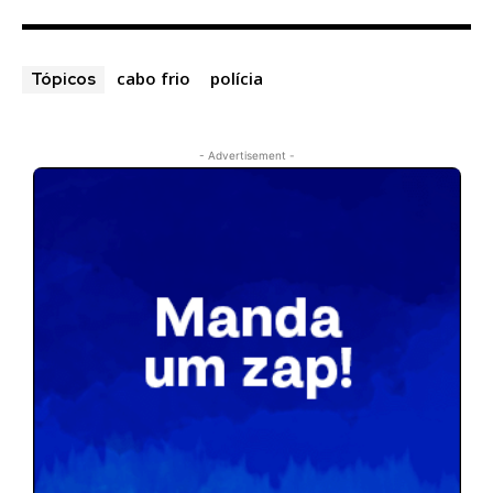
cabo frio
polícia
Tópicos
- Advertisement -