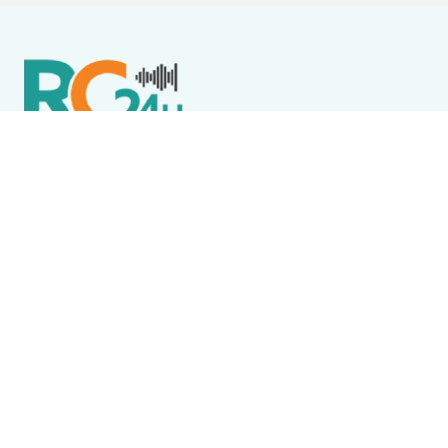
Política de Privacidade
Termos de Uso e Serviços
Política de Direitos Autorais
DESTAQUES
Destaque
Wine Jazz 2026 tem início nesta sexta-feira (7) em
Iguaba Grande