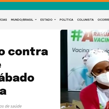
ÍCIAS
MUNDO/BRASIL
ESTADO
POLÍTICA
COLUNISTA
OCORR
o contra
é
sábado
ma
os de saúde