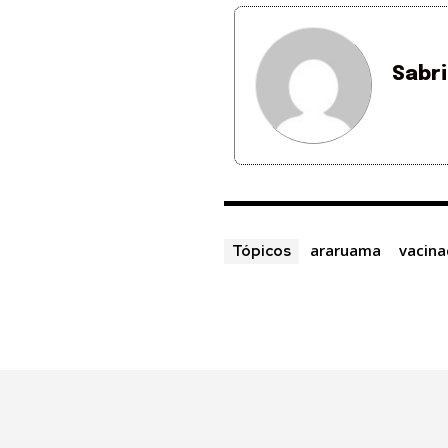
Sabr
araruama
vacin
Tópicos