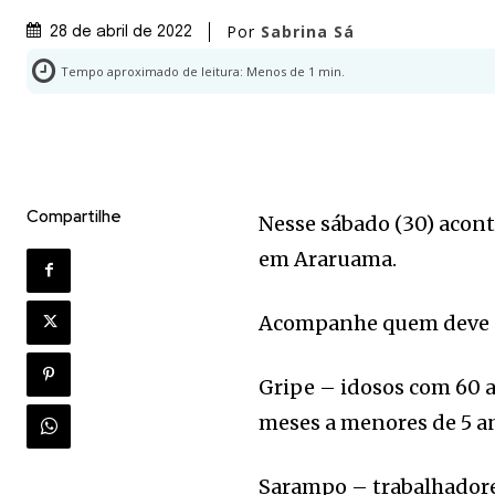
Por
Sabrina Sá
28 de abril de 2022
Tempo aproximado de leitura:
Menos de 1
min.
Compartilhe
Nesse sábado (30) acont
em Araruama.
Acompanhe quem deve s
Gripe – idosos com 60 a
meses a menores de 5 a
Sarampo – trabalhadore