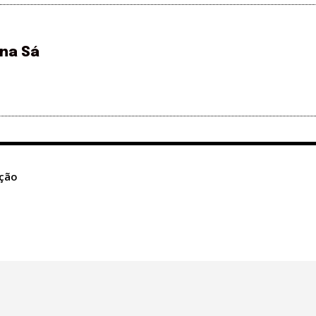
ina Sá
ação