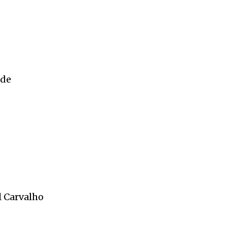
nde
l Carvalho