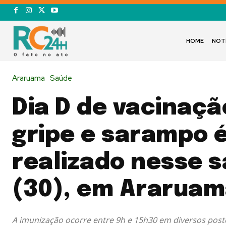
HOME
NOT
Araruama
Saúde
Dia D de vacinaçã
gripe e sarampo 
realizado nesse 
(30), em Ararua
A imunização ocorre entre 9h e 15h30 em diversos post