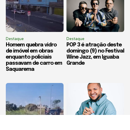
Destaque
Destaque
Homem quebra vidro
POP 3 é atração deste
de imóvel em obras
domingo (9) no Festival
enquanto policiais
Wine Jazz, em Iguaba
passavam de carro em
Grande
Saquarema
Acidente
Destaque