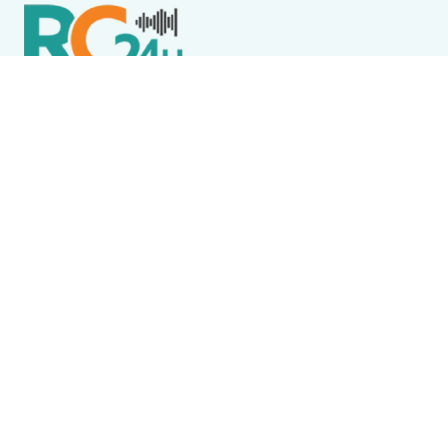
Política de Privacidade
Termos de Uso e Serviços
Política de Direitos Autorais
DESTAQUES
Boca Miúda
BOCA MIÚDA: OS BASTIDORES DA POLÍTICA NA REGIÃO
DOS LAGOS NESTA SEXTA-FEIRA (7)
Destaque
Wine Jazz 2026 tem início nesta sexta-feira (7) em