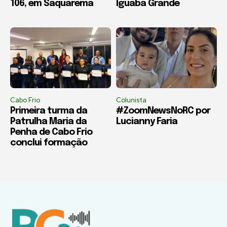
106, em Saquarema
Iguaba Grande
Cabo Frio
Colunista
Primeira turma da
#ZoomNewsNoRC por
Patrulha Maria da
Lucianny Faria
Penha de Cabo Frio
conclui formação