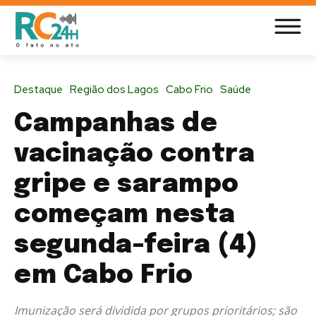
Destaque
Região dos Lagos
Cabo Frio
Saúde
Campanhas de
vacinação contra
gripe e sarampo
começam nesta
segunda-feira (4)
em Cabo Frio
Imunização será dividida por grupos prioritários; são