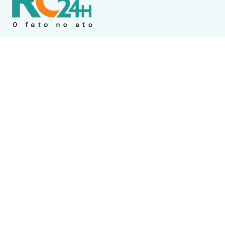
Política de Privacidade
Termos de Uso e Serviços
Política de Direitos Autorais
DESTAQUES
Destaque
Motociclista é preso após ser flagrado fazendo
“grau” na RJ-106, em Saquarema
Araruama
Três suspeitos são detidos após furto a
estabelecimento em Iguaba Grande
Cabo Frio