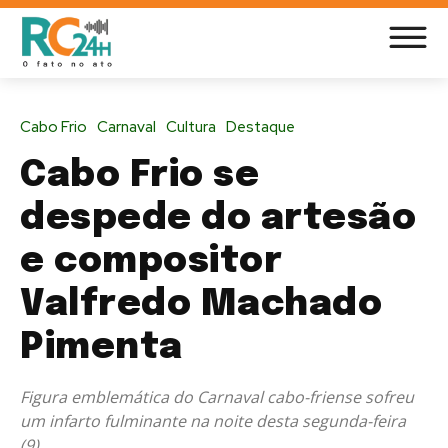
Cabo Frio
Carnaval
Cultura
Destaque
Cabo Frio se
despede do artesão
e compositor
Valfredo Machado
Pimenta
Figura emblemática do Carnaval cabo-friense sofreu
um infarto fulminante na noite desta segunda-feira
(9)