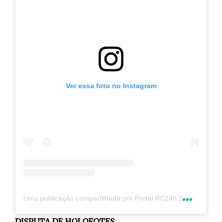
Ver essa foto no Instagram
U
ma publicação compartilhada por Portal RC24h (@rc24hnoticias)
DISPUTA DE HOLOFOTES