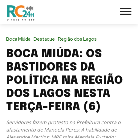
Boca Miúda
Destaque
Região dos Lagos
BOCA MIÚDA: OS
BASTIDORES DA
POLÍTICA NA REGIÃO
DOS LAGOS NESTA
TERÇA-FEIRA (6)
Servidores fazem protesto na Prefeitura contra o
afastamento de Manoela Peres; A habilidade de
Alexandre Martins; MPE mira Magdala Furtado;