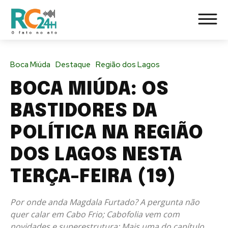
Boca Miúda
Destaque
Região dos Lagos
BOCA MIÚDA: OS
BASTIDORES DA
POLÍTICA NA REGIÃO
DOS LAGOS NESTA
TERÇA-FEIRA (19)
Por onde anda Magdala Furtado? A pergunta não
quer calar em Cabo Frio; Cabofolia vem com
novidades e superestrutura; Mais uma do capítulo