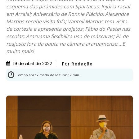
esquema das pirâmides com Spartacus; Injúria racial
em Arraial; Aniversário de Ronnie Plácido; Alexandre
Martins recebe visita fofa; Vantoil Martins tem visita
de cortesia e apresenta projetos; Fábio do Pastel nas
escolas; Araruama flexibiliza uso de máscaras; PL de
reajuste fora da pauta na câmara araruamense... E
muito mais!
Por
Redação
19 de abril de 2022
Tempo aproximado de leitura:
12
min.