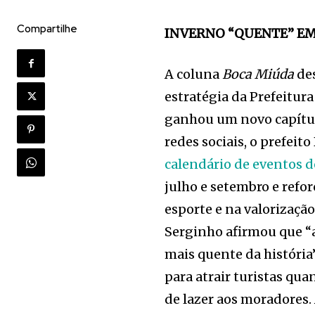
Compartilhe
INVERNO “QUENTE” EM
A coluna
Boca Miúda
des
estratégia da Prefeitur
ganhou um novo capítul
redes sociais, o prefeit
calendário de eventos 
julho e setembro e refo
esporte e na valorização
Serginho afirmou que “a
mais quente da história
para atrair turistas qu
de lazer aos moradores.