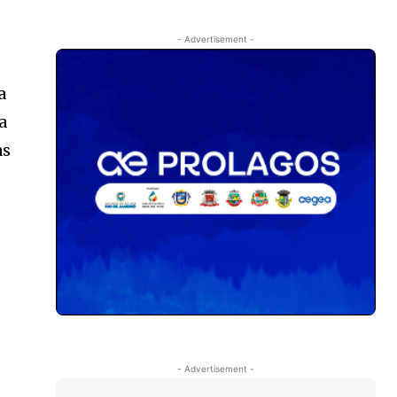
- Advertisement -
a
a
as
- Advertisement -