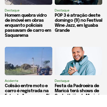
Destaque
Destaque
Homem quebra vidro
POP 3 é atração deste
de imóvel em obras
domingo (9) no Festival
enquanto policiais
Wine Jazz, em Iguaba
passavam de carro em
Grande
Saquarema
Acidente
Destaque
Colisão entre moto e
Festa da Padroeira de
carro é registrada na
Maricá terá shows de
Estrada Araruama x Rio
Suel e União de Maricá
Bonito
no próximo domingo
(16)