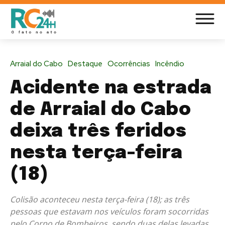
Arraial do Cabo
Destaque
Ocorrências
Incêndio
Acidente na estrada
de Arraial do Cabo
deixa três feridos
nesta terça-feira
(18)
Colisão aconteceu nesta terça-feira (18); as três
pessoas que estavam nos veículos foram socorridas
pelo Corpo de Bombeiros, sendo duas delas levadas