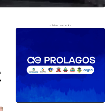
- Advertisement -
a
o