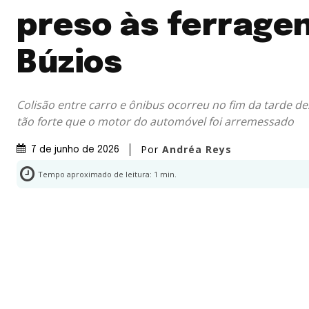
preso às ferrage
Búzios
Colisão entre carro e ônibus ocorreu no fim da tarde de
tão forte que o motor do automóvel foi arremessado
Por
Andréa Reys
7 de junho de 2026
Tempo aproximado de leitura:
1
min.