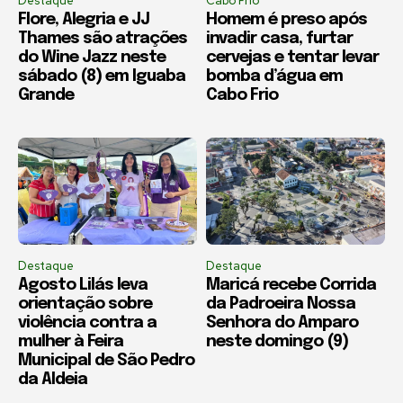
Destaque
Cabo Frio
Flore, Alegria e JJ
Homem é preso após
Thames são atrações
invadir casa, furtar
do Wine Jazz neste
cervejas e tentar levar
sábado (8) em Iguaba
bomba d’água em
Grande
Cabo Frio
Destaque
Destaque
Agosto Lilás leva
Maricá recebe Corrida
orientação sobre
da Padroeira Nossa
violência contra a
Senhora do Amparo
mulher à Feira
neste domingo (9)
Municipal de São Pedro
da Aldeia