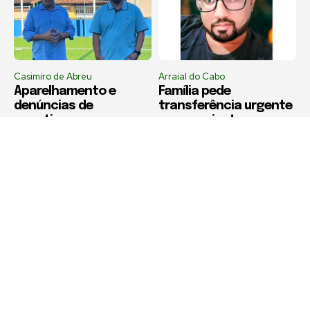
Casimiro de Abreu
Arraial do Cabo
Aparelhamento e
Família pede
denúncias de
transferência urgente
nepotismo marcam a
para paciente
gestão pública em
internado em Arraial
Casimiro de Abreu
do Cabo