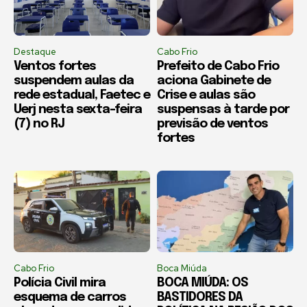
Destaque
Cabo Frio
Ventos fortes
Prefeito de Cabo Frio
suspendem aulas da
aciona Gabinete de
rede estadual, Faetec e
Crise e aulas são
Uerj nesta sexta-feira
suspensas à tarde por
(7) no RJ
previsão de ventos
fortes
Cabo Frio
Boca Miúda
Polícia Civil mira
BOCA MIÚDA: OS
esquema de carros
BASTIDORES DA