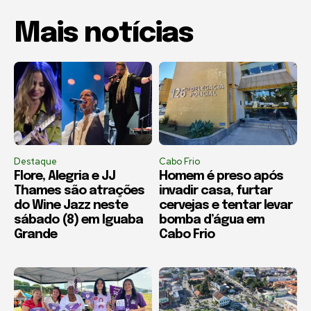
Mais notícias
Destaque
Cabo Frio
Flore, Alegria e JJ
Homem é preso após
Thames são atrações
invadir casa, furtar
do Wine Jazz neste
cervejas e tentar levar
sábado (8) em Iguaba
bomba d’água em
Grande
Cabo Frio