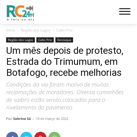
Início
Região dos Lagos
Cabo Frio
Região dos Lagos
Cabo Frio
Destaque
Um mês depois de protesto,
Estrada do Trimumum, em
Botafogo, recebe melhorias
Condições da via foram motivo de muitas
reclamações de moradores. Oitenta caminhões
de saibro estão sendo colocados para o
nivelamento do pavimento
Por
Sabrina Sá
-
10 de março de 2022