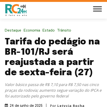
Destaque
Economia
Estado
Trânsito
Tarifa do pedágio na
BR-101/RJ será
reajustada a partir
de sexta-feira (27)
Valor básico passa de R$ 7,10 para R$ 7,50 nas cinco
praças da rodovia; aumento segue variação do IPCA e
foi autorizado pelo governo federal
Por
Letycia Rocha
24 de junho de 2025