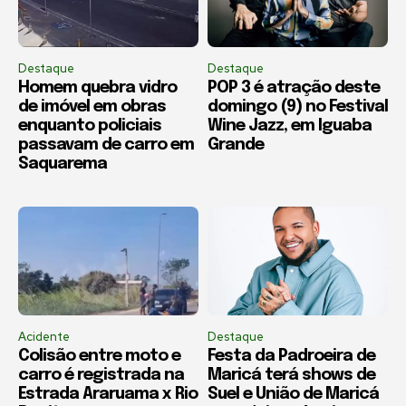
Destaque
Destaque
Homem quebra vidro
POP 3 é atração deste
de imóvel em obras
domingo (9) no Festival
enquanto policiais
Wine Jazz, em Iguaba
passavam de carro em
Grande
Saquarema
Acidente
Destaque
Colisão entre moto e
Festa da Padroeira de
carro é registrada na
Maricá terá shows de
Estrada Araruama x Rio
Suel e União de Maricá