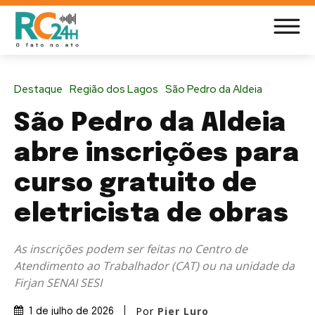
Destaque
Região dos Lagos
São Pedro da Aldeia
São Pedro da Aldeia
abre inscrições para
curso gratuito de
eletricista de obras
As inscrições podem ser feitas no Centro de
Atendimento ao Trabalhador (CAT) ou na unidade da
Firjan SENAI SESI
Por
Pier Luro
1 de julho de 2026