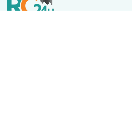
Política de Privacidade
Termos de Uso e Serviços
Política de Direitos Autorais
DESTAQUES
Cabo Frio
Homem é preso após invadir casa, furtar cervejas e
tentar levar bomba d’água em Cabo Frio
Destaque
Agosto Lilás leva orientação sobre violência contra
a mulher à Feira Municipal de São Pedro da Aldeia